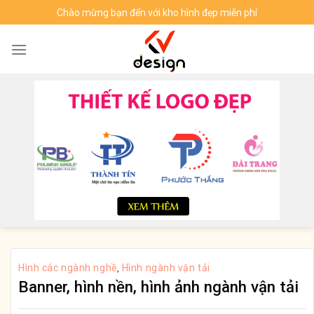
Skip
Chào mừng bạn đến với kho hình đẹp miễn phí
to
content
Hình các ngành nghề
Hình ngành vận tải
,
Banner, hình nền, hình ảnh ngành vận tải