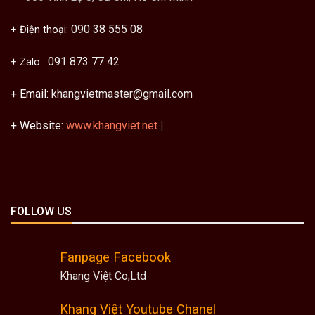
090 38 555 08
+ Điện thoại:
091 873 77 42
+ Zalo :
+ Email:
khangvietmaster@gmail.com
+ Website:
www.khangviet.net
|
FOLLOW US
Fanpage Facebook
Khang Việt Co,Ltd
Khang Việt Youtube Chanel