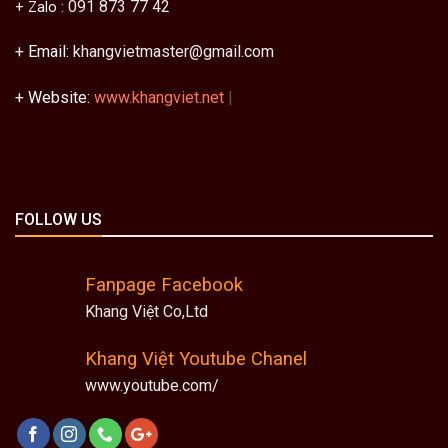
091 873 77 42
+ Zalo :
+ Email:
khangvietmaster@gmail.com
+ Website:
www.khangviet.net
|
FOLLOW US
Fanpage Facebook
Khang Việt Co,Ltd
Khang Việt Youtube Chanel
www.youtube.com/