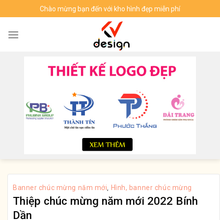
Skip
Chào mừng bạn đến với kho hình đẹp miễn phí
to
content
Banner chúc mừng năm mới
Hình, banner chúc mừng
,
Thiệp chúc mừng năm mới 2022 Bính
Dần