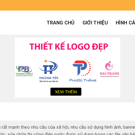
TRANG CHỦ
GIỚI THIỆU
HÌNH C
n rất mạnh theo nhu cầu của xã hội, nhu cầu sử dụng hình ảnh, banne
ước, sửa chữa thi công điện nước được sử dụng trong các file văn bả